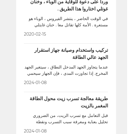
وردا على دعوة للوقاية من الوباء ، وخنان
غوتلي اختاروا هذا الطريق .
في الوقت الحاضر ، ينتشر الفيروس ، الوباء هو
مستعرة . الأمة كلها تقاتل معا . خنان غايتلي
يستجيب لدعوة الحكومة . من أجل حماية صحة
2020-02-15
الموظفين ومنع انتشار الفيروس ، فإن الوباء
سوف تبدأ في وقت لاحق . وفي الوقت نفسه ،
أعتذر عن جلب لك نفس الشيء !
تركيب واستخدام وصيانة جهاز استقرار
الجهد عالي الطاقة
عندما يتجاوز الجهد المدخل النطاق ، سيتغير الجهد
المخرج. إذا تجاوزت المدى ، فإن الجهاز سيحمي
تلقائيا دون انتاج الجهد ، مما سيحمي الأجهزة
2024-01-08
الكهربائية والآلة نفسها. إذا كان المستخدم بحاجة
إلى الاستمرار في استخدام الكهرباء، يمكن
طريقة معالجة تسرب زيت محول الطاقة
تنشيط زر الشبكة. في هذا الوقت ، يخرج منظم
الجهد الشبكة ولا يعمل.
المغمر بالزيت
قبل التعامل مع تسرب الزيت، من الضروري
تحليل بعناية ومعرفة سبب التسرب ونقطة
التسرب الدقيقة.
2024-01-08