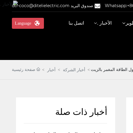
Whatsapp:+86
صندوق البريد dtl-coco@ditelielectric.com
وير
الأخبار .
اتصل بنا
Language
 الطاقة المغمر بالزيت
صفحة رئيسية
أخبار الشركة
أخبار
أخبار ذات صلة