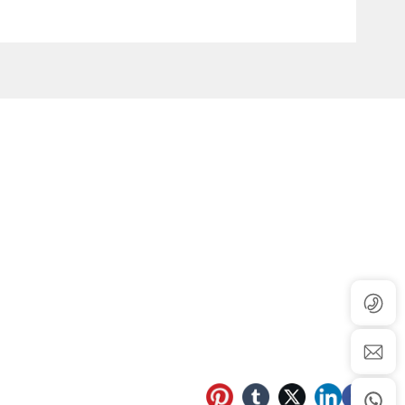
صندوق البريد
+86 181 3734 5678‬
dtl-coco@ditelielectric.com
تقاطع شارع شينغ يه ونغشان الطريق ، جياشيان الاقتصادية والتكنول