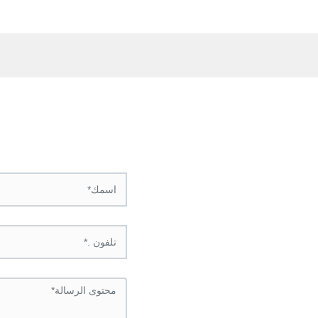
اتصل بنا
مهندسينا سوف اتصل بك في غ
WhatsApp
عنوان
وجية فى منطقة التنمية ، مدينة
بينغدينغشان ، وخنان